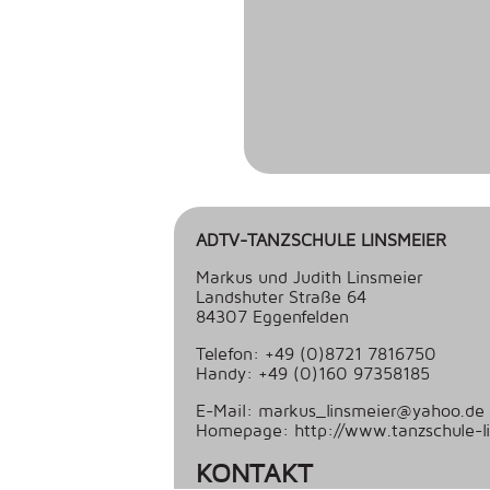
ADTV-TANZSCHULE LINSMEIER
Markus und Judith Linsmeier
Landshuter Straße 64
84307 Eggenfelden
Telefon: +49 (0)8721 7816750
Handy: +49 (0)160 97358185
E-Mail: markus_linsmeier@yahoo.de
Homepage: http://www.tanzschule-li
KONTAKT