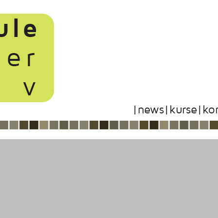
|news
|kurse
|ko