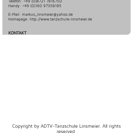
Telefon: +49 (0)8721 7816750
Handy: +49 (0)160 97358185
E-Mail: markus_linsmeier@yahoo.de
Homepage: http://www.tanzschule-linsmeier.de
KONTAKT
Copyright by ADTV-Tanzschule Linsmeier. All rights
reserved.